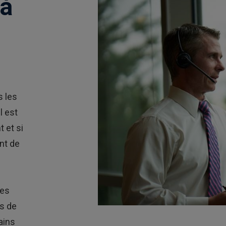
 à
 les
l est
 et si
nt de
des
us de
ains