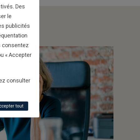
tivés. Des
er le
s publicités
réquentation
s consentez
 ou « Accepter
lez consulter
ccepter tout