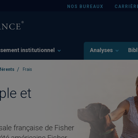
NOS BUREAUX
CARRIÈR
ssement institutionnel
Analyses
Bib
/
férents
Frais
ple et
ale française de Fisher
iété américaine Fisher