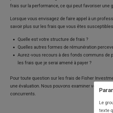
frais sur la performance, ce qui peut favoriser une g
Lorsque vous envisagez de faire appel à un profess
savoir plus sur les frais que vous êtes susceptibles
Quelle est votre structure de frais ?
Quelles autres formes de rémunération perceve
Aurez-vous recours à des fonds communs de pla
les frais que je serai amené à payer ?
Pour toute question sur les frais de Fisher Investm
une évaluation. Nous pouvons examiner votre portef
Param
concurrents.
Le gro
texte q