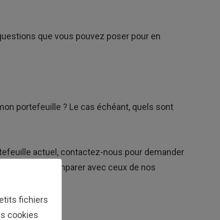
s questions que vous pouvez poser pour en
n portefeuille ? Le cas échéant, quels sont
rtefeuille actuel, contactez-nous pour demander
e payer et les comparer avec ceux de nos
tits fichiers
Les cookies