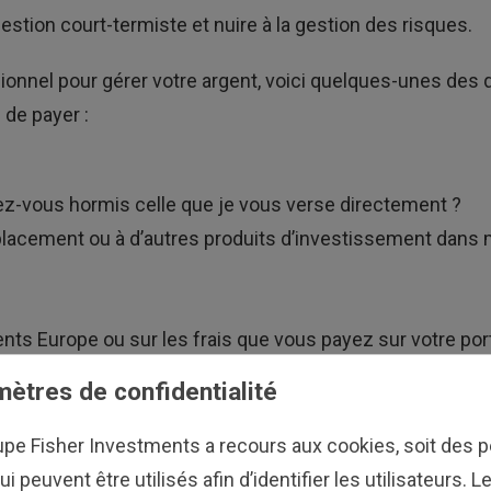
estion court-termiste et nuire à la gestion des risques.
ionnel pour gérer votre argent, voici quelques-unes de
 de payer :
z-vous hormis celle que je vous verse directement ?
cement ou à d’autres produits d’investissement dans mo
ents Europe ou sur les frais que vous payez sur votre po
euille, discuter des frais que vous êtes susceptibles d
ètres de confidentialité
upe Fisher Investments a recours aux cookies, soit des pe
ui peuvent être utilisés afin d’identifier les utilisateurs. 