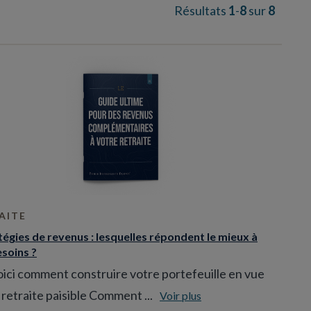
G
Résultats
1
-
8
sur
8
o
t
o
n
e
x
t
r
e
s
u
l
t
s
p
a
AITE
g
e
tégies de revenus : lesquelles répondent le mieux à
.
soins ?
ici comment construire votre portefeuille en vue
retraite paisible Comment ...
Voir plus