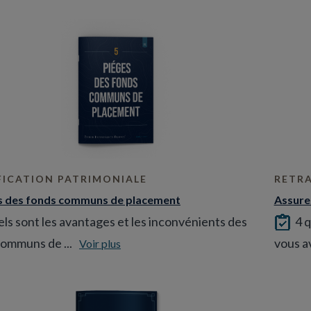
FICATION PATRIMONIALE
RETRA
s des fonds communs de placement
Assurez
ls sont les avantages et les inconvénients des
4 q
ommuns de ...
vous av
Voir plus