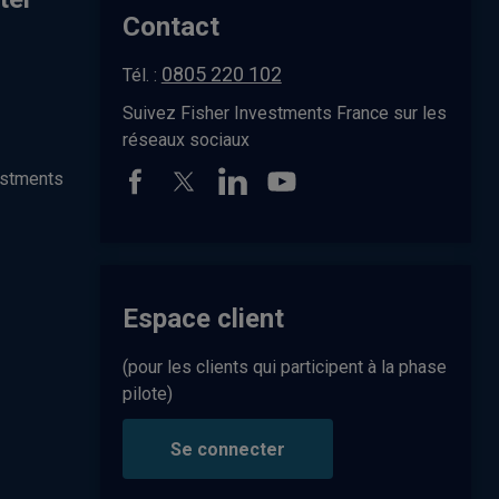
r
Contact
e
s
u
0805 220 102
Tél. :
l
t
Suivez Fisher Investments France sur les
s
réseaux sociaux
p
a
estments
g
e
.
Espace client
(pour les clients qui participent à la phase
pilote)
Se connecter