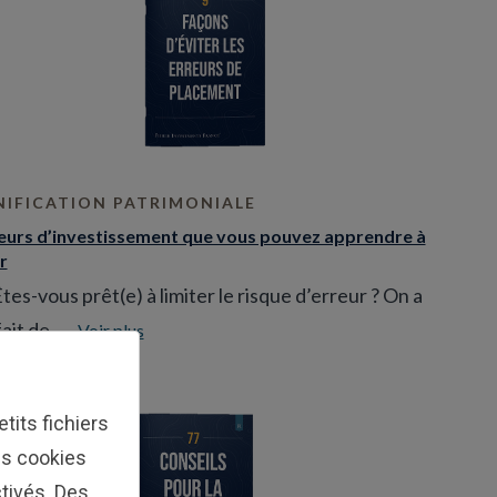
NIFICATION PATRIMONIALE
reurs d’investissement que vous pouvez apprendre à
r
tes-vous prêt(e) à limiter le risque d’erreur ? On a
ait de ...
Voir plus
tits fichiers
Les cookies
tivés. Des