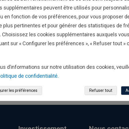
s supplémentaires peuvent être utilisés pour personnalis
u en fonction de vos préférences, pour vous proposer de
ne plus pertinentes et pour générer des statistiques de f
e. Choisissez les cookies supplémentaires auxquels vou
ITE
RETR
uant sur « Configurer les préférences », « Refuser tout »
urs à éviter en matière de retraite
77 con
 11 erreurs Ne vous laissez pas aller à penser que
Ce
eurs courantes sont ...
prendr
Voir plus
us d’informations sur notre utilisation des cookies, veuil
olitique de confidentialité.
ats par page
12
24
48
urer les préférences
Refuser tout
A
Investissement
Nous contac