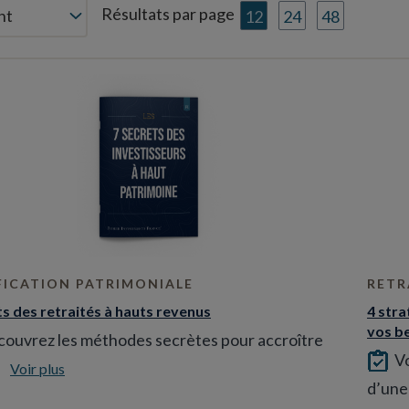
Résultats par page
12
24
48
FICATION PATRIMONIALE
RETR
ts des retraités à hauts revenus
4 stra
vos be
ouvrez les méthodes secrètes pour accroître
Vo
.
Voir plus
d’une 