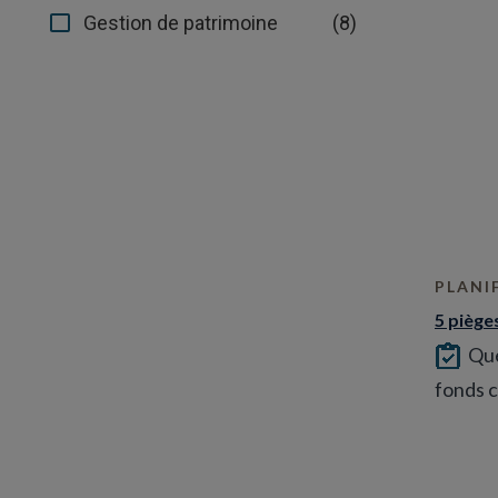
(8)
Gestion de patrimoine
PLANI
5 piège
Que
fonds c