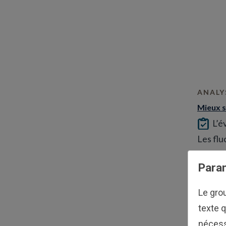
ANALY
Mieux s
L’é
Les fluc
Param
Le gro
texte q
nécess