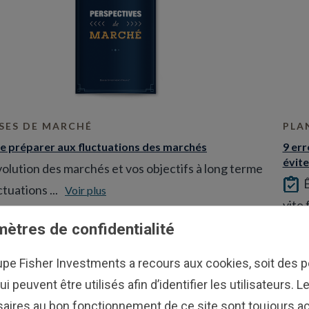
SES DE MARCHÉ
PLA
e préparer aux fluctuations des marchés
9 er
évite
volution des marchés et vos objectifs à long terme
Ê
tuations ...
Voir plus
vite f
ètres de confidentialité
upe Fisher Investments a recours aux cookies, soit des pe
ui peuvent être utilisés afin d’identifier les utilisateurs. 
aires au bon fonctionnement de ce site sont toujours ac