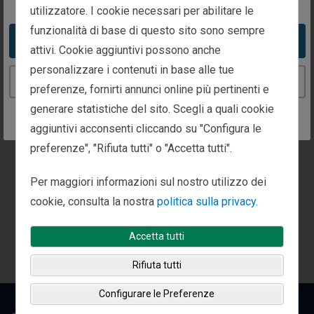
utilizzatore. I cookie necessari per abilitare le
funzionalità di base di questo sito sono sempre
Appuntamenti disponibili in questo ufficio.
Take me to the United States website
attivi. Cookie aggiuntivi possono anche
Chiamaci o compila
la richiesta di contatto
per
personalizzare i contenuti in base alle tue
Continue to the Italy website
organizzare un appuntamento.
preferenze, fornirti annunci online più pertinenti e
generare statistiche del sito. Scegli a quali cookie
aggiuntivi acconsenti cliccando su "Configura le
preferenze", "Rifiuta tutti" o "Accetta tutti".
Per maggiori informazioni sul nostro utilizzo dei
cookie, consulta la nostra
politica sulla privacy.
Accetta tutti
Rifiuta tutti
Configurare le Preferenze