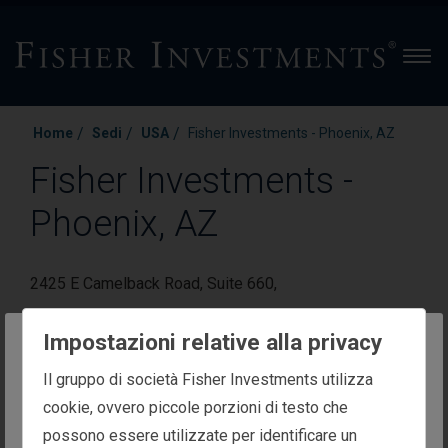
Men
/
/
/
Home
Sedi
USA
Fisher Investments - Phoenix, AZ
Fisher Investments -
Phoenix, AZ
2425 E Camelback Road
, Suite 660
,
Phoenix
,
AZ 85016
Impostazioni relative alla privacy
The website you are trying to reach is
Il gruppo di società Fisher Investments utilizza
Chiamaci:
Inviaci un fax:
intended for investors in Italy
cookie, ovvero piccole porzioni di testo che
+1 (480) 907-1441
+1 (480) 664-7499
possono essere utilizzate per identificare un
You appear to be in the United States