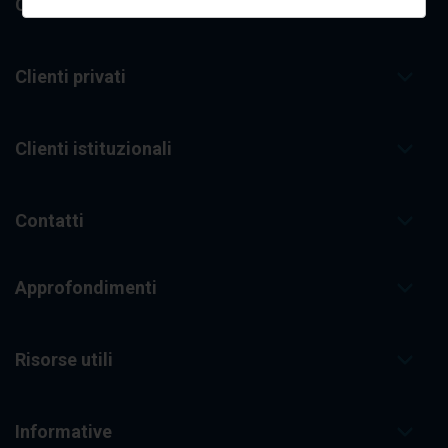
Chi siamo
Clienti privati
Clienti istituzionali
Contatti
Approfondimenti
Risorse utili
Informative