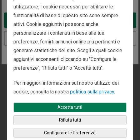
Chiamaci:
Inviaci un fax:
utilizzatore. I cookie necessari per abilitare le
+1 (650) 529-1436
+1 (650) 425-9357
funzionalità di base di questo sito sono sempre
Take me to the United States website
attivi. Cookie aggiuntivi possono anche
personalizzare i contenuti in base alle tue
Continue to the Italy website
Appointments are available at this office.
preferenze, fornirti annunci online più pertinenti e
generare statistiche del sito. Scegli a quali cookie
Call or use our
contact form
to set up time to talk.
aggiuntivi acconsenti cliccando su "Configura le
preferenze", "Rifiuta tutti" o "Accetta tutti".
Per maggiori informazioni sul nostro utilizzo dei
cookie, consulta la nostra
politica sulla privacy.
Accetta tutti
Rifiuta tutti
Configurare le Preferenze