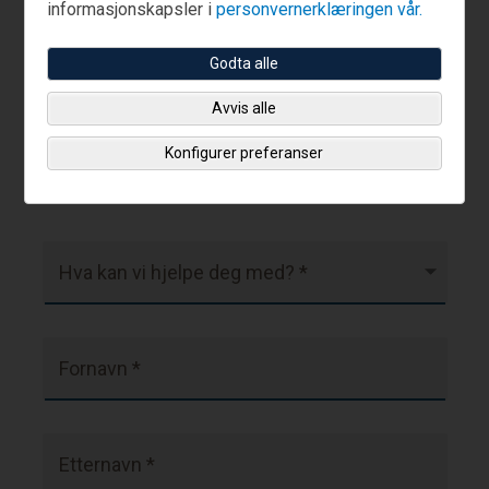
Ja, jeg er kunde.
informasjonskapsler i
personvernerklæringen vår.
Godta alle
800 19 639
Ring vårt kontaktnummer:
Avvis alle
Konfigurer preferanser
Felt merket med en asterisk (*) er obligatoriske.
Hva kan vi hjelpe deg med? *
Fornavn *
Etternavn *