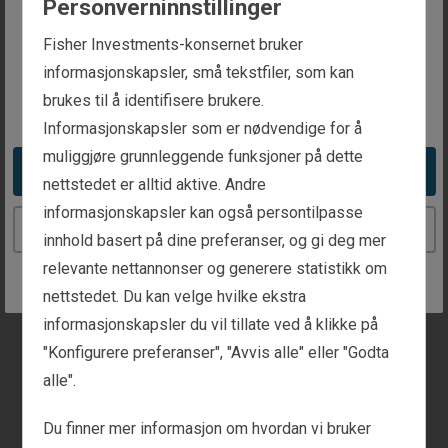
Personverninnstillinger
Få de relevante kontaktopplysningene.
The website you are trying to reach is
Fisher Investments-konsernet bruker
Generell informasjon
intended for investors in Norway
informasjonskapsler, små tekstfiler, som kan
brukes til å identifisere brukere.
You appear to be in the United States
Personlig formuesforvaltning
Informasjonskapsler som er nødvendige for å
muliggjøre grunnleggende funksjoner på dette
Take me to the United States website
nettstedet er alltid aktive. Andre
Institusjonell investering
informasjonskapsler kan også persontilpasse
Continue to the Norway website
innhold basert på dine preferanser, og gi deg mer
Media og presse
relevante nettannonser og generere statistikk om
nettstedet. Du kan velge hvilke ekstra
Kundefokus
informasjonskapsler du vil tillate ved å klikke på
"Konfigurere preferanser", "Avvis alle" eller "Godta
Er du kunde? Gi beskjed her, så sender vi deg raskt
alle".
til kundekontakter.
Du finner mer informasjon om hvordan vi bruker