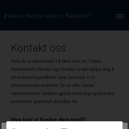
Men
Kontakt oss
Hvis du er interessert i å lære mer om Fisher
Investments Norden og hvordan vi kan hjelpe deg å
nå investeringsmålene dine, henviser vi til
informasjonen nedenfor. En av våre lokale
representanter snakker gjerne med deg og besvarer
eventuelle spørsmål du måtte ha.
Hva kan vi hjelpe deg med?