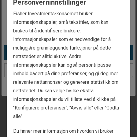
Personverninnstillinger
Få de relevante kontaktopplysningene.
The website you are trying to reach is
Fisher Investments-konsernet bruker
Generell informasjon
intended for investors in Norway
informasjonskapsler, små tekstfiler, som kan
brukes til å identifisere brukere.
You appear to be in the United States
Personlig formuesforvaltning
Informasjonskapsler som er nødvendige for å
muliggjøre grunnleggende funksjoner på dette
Take me to the United States website
nettstedet er alltid aktive. Andre
Institusjonell investering
informasjonskapsler kan også persontilpasse
Continue to the Norway website
innhold basert på dine preferanser, og gi deg mer
Media og presse
relevante nettannonser og generere statistikk om
nettstedet. Du kan velge hvilke ekstra
Kundefokus
informasjonskapsler du vil tillate ved å klikke på
"Konfigurere preferanser", "Avvis alle" eller "Godta
Er du kunde? Gi beskjed her, så sender vi deg raskt
alle".
til kundekontakter.
Du finner mer informasjon om hvordan vi bruker