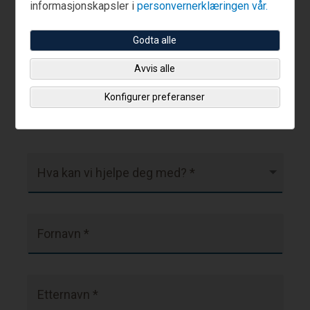
Ja, jeg er kunde.
informasjonskapsler i
personvernerklæringen vår.
Godta alle
800 19 639
Ring vårt kontaktnummer:
Avvis alle
Konfigurer preferanser
Felt merket med en asterisk (*) er obligatoriske.
Hva kan vi hjelpe deg med? *
Fornavn *
Etternavn *