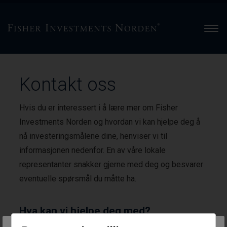
Men
Kontakt oss
Hvis du er interessert i å lære mer om Fisher
Investments Norden og hvordan vi kan hjelpe deg å
nå investeringsmålene dine, henviser vi til
informasjonen nedenfor. En av våre lokale
representanter snakker gjerne med deg og besvarer
eventuelle spørsmål du måtte ha.
Hva kan vi hjelpe deg med?