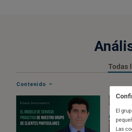
Análi
Todas l
Media
Confi
Choice
El gru
pequeño
Las co