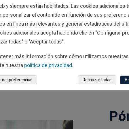
web y siempre están habilitadas. Las cookies adicionales
 personalizar el contenido en función de sus preferencia
NUESTRAS
TODAS NUESTRAS
s en línea más relevantes y generar estadísticas del siti
CIONES
PUBLICACIONES
okies adicionales acepta haciendo clic en "Configurar pre
 Investments opina
La importancia de 
l riesgo de
objetivos de invers
zar todas" o "Aceptar todas".
er demasiado
2026
27/7/2026
vo
btener más información sobre cómo utilizamos nuestras
te nuestra
política de privacidad.
gurar preferencias
Rechazar todas
Ac
Pó