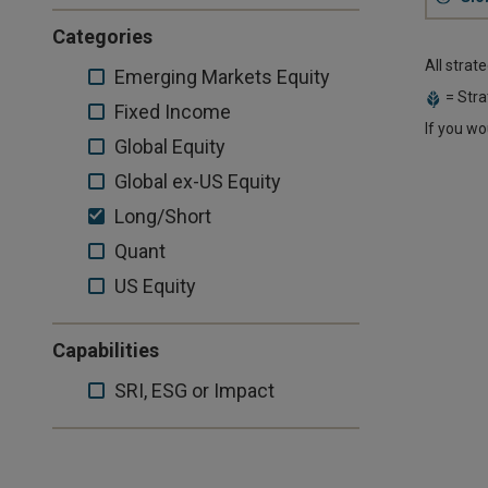
Categories
All strat
Emerging
Emerging Markets Equity
= Stra
Markets
Fixed
Fixed Income
If you wo
Equity
Income
Global
Global Equity
Equity
Global
Global ex-US Equity
ex-
Long/Short
Long/Short
US
Quant
Quant
Equity
US
US Equity
Equity
Capabilities
SRI,
SRI, ESG or Impact
ESG
or
Impact