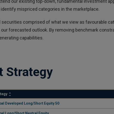
xtend our existing top-down, fundamental investment app
 identify mispriced categories in the marketplace.
ual securities comprised of what we view as favourable cate
 our forecasted outlook. By removing benchmark constrain
nerating capabilities.
t Strategy
ategy
.
bal Developed Long/Short Equity 50
.
bal Long/Short Neutral Equity