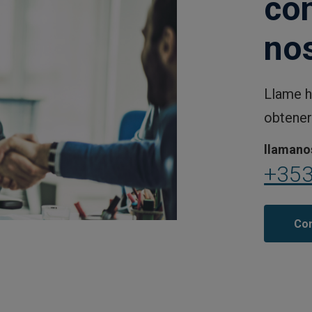
co
no
Llame h
obtener
llamano
+353
Con