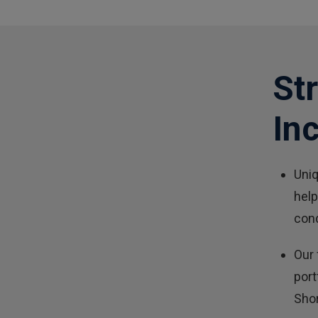
St
In
Uniq
help
cond
Our 
port
Shor