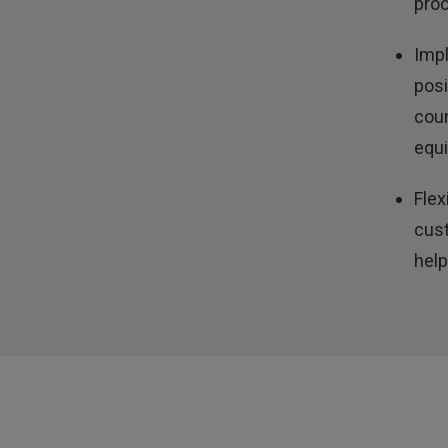
proc
Imp
posi
coun
equi
Flex
cust
help