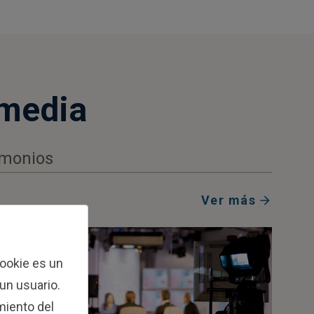
imedia
imonios
Ver más
cookie es un
 un usuario.
miento del