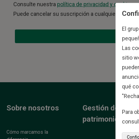
Consulte nuestra
política de privacidad y cookies
pa
Confi
Puede cancelar su suscripción a cualquiera de n
El gru
pequeño
Las co
sitio 
pueden
anuncio
qué co
"Recha
Sobre nosotros
Gestión de
Para o
patrimonios
consul
Cómo marcamos la
Confi