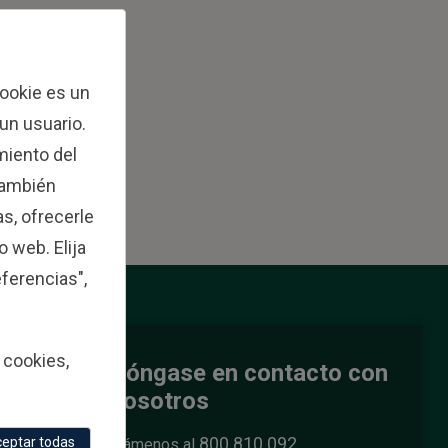
cookie es un
 un usuario.
miento del
 también
s, ofrecerle
o web. Elija
ferencias",
 cookies,
Póngase en contacto con
nosotros
onal
800 810 092
eptar todas
Llámenos al
.