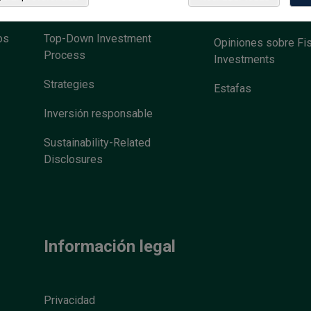
Who We Serve
Sala de prensa
os
Top-Down Investment
Opiniones sobre Fi
Process
Investments
Strategies
Estafas
Inversión responsable
Sustainability-Related
Disclosures
Información legal
Privacidad