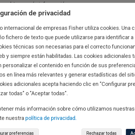
ra obtener más información.
guración de privacidad
uestras comunicaciones
en este enlace
.
po internacional de empresas Fisher utiliza cookies. Una 
 fichero de texto que puede utilizarse para identificar a
okies técnicas son necesarias para el correcto funciona
web y siempre están habilitadas. Las cookies adicionales
 personalizar el contenido en función de sus preferencia
s en línea más relevantes y generar estadísticas del siti
okies adicionales acepta haciendo clic en "Configurar pre
zar todas" o "Aceptar todas".
Inversión
Contáctenos
btener más información sobre cómo utilizamos nuestras
institucional
te nuestra
política de privacidad.
Presencia internaci
gurar preferencias
Rechazar todas
Ac