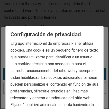
research) to the analysis of economic, political and
sentiment drivers. This analysis helps determine our market
forecasts and portfolio themes.
Fisher Investments' EM strategies attempt to exploit the
Configuración de privacidad
structure of the emerging markets and capitalise on the
cyclicality of EM countries, sectors, and industries. The EM
The website you are trying to reach is
El grupo internacional de empresas Fisher utiliza
strategies are managed by the firm’s Investment Policy
intended for investors in Spain
cookies. Una cookie es un pequeño fichero de texto
Committee (IPC). The IPC is supported by Capital Markets
que puede utilizarse para identificar a un usuario.
You appear to be in the United States
Research and Securities Research teams. Together, they
Las cookies técnicas son necesarias para el
determine macro themes, countries, sectors, and securities
correcto funcionamiento del sitio web y siempre
Take me to the United States website
they believe are most likely to generate excess returns.
están habilitadas. Las cookies adicionales también
pueden personalizar el contenido en función de sus
Continue to the Spain website
preferencias, ofrecerle anuncios en línea más
Find An Investment
relevantes y generar estadísticas del sitio web.
Strategy
Elija qué cookies adicionales acepta haciendo clic