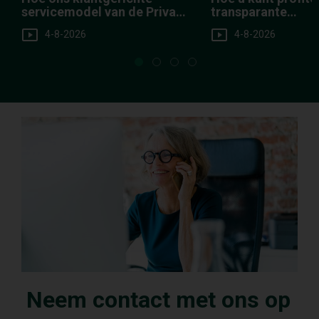
servicemodel van de Private
transparante
Client Group voordelen
kostenstructuur v
4-8-2026
4-8-2026
oplevert voor onze cliënten
Investments
Neem contact met ons op