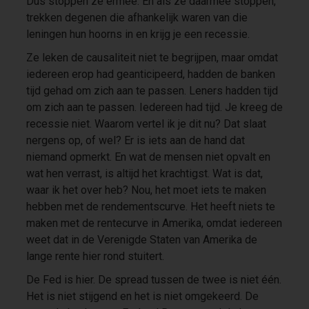
Dus stoppen ze ermee. En als ze daarmee stoppen,
trekken degenen die afhankelijk waren van die
leningen hun hoorns in en krijg je een recessie.
Ze leken de causaliteit niet te begrijpen, maar omdat
iedereen erop had geanticipeerd, hadden de banken
tijd gehad om zich aan te passen. Leners hadden tijd
om zich aan te passen. Iedereen had tijd. Je kreeg de
recessie niet. Waarom vertel ik je dit nu? Dat slaat
nergens op, of wel? Er is iets aan de hand dat
niemand opmerkt. En wat de mensen niet opvalt en
wat hen verrast, is altijd het krachtigst. Wat is dat,
waar ik het over heb? Nou, het moet iets te maken
hebben met de rendementscurve. Het heeft niets te
maken met de rentecurve in Amerika, omdat iedereen
weet dat in de Verenigde Staten van Amerika de
lange rente hier rond stuitert.
De Fed is hier. De spread tussen de twee is niet één.
Het is niet stijgend en het is niet omgekeerd. De