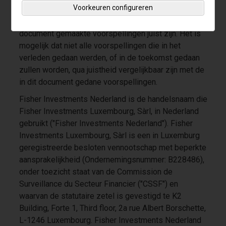
Voorkeuren configureren
van nieuwe informatie, analyses of heroverweging.
Evenmin kan worden gegarandeerd dat de in dit
document gemaakte voorspellingen juist zijn. Het is
mogelijk dat niet alle voorspellingen die in het
verleden gedaan werden, of in de toekomst gedaan
zullen worden, qua juistheid vergelijkbaar zijn met de
in dit document gedane voorspellingen.
Fisher Investments Nederland is de handelsnaam die
Fisher Investments Luxembourg, Sàrl, in Nederland
gebruikt ("Fisher Investments Nederland"). Fisher
Investments Luxembourg, Sàrl is een in Luxemburg
geregistreerde besloten vennootschap met beperkte
aansprakelijkheid (Ondernemingsnummer: B228486),
onder toezicht staat van de Commission de
Surveillance du Secteur Financier ("CSSF") en
waarvan de statutaire zetel is gevestigd te K2
Building, Forte 1, Third floor, 2a rue Albert Borschette,
L-1246 Luxembourg. Fisher Investments Nederland