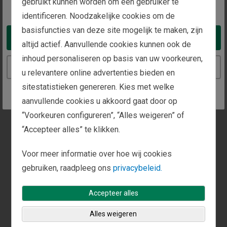
aandelen ook gevolgen heeft voor de beleggingsstijl.
gebruikt kunnen worden om een gebruiker te
You appear to be in the United States
De Europese aandelenmarkt wordt gedomineerd
identificeren. Noodzakelijke cookies om de
door waardegerichte aandelen, vooral uit de
basisfuncties van deze site mogelijk te maken, zijn
financiële sector en de industrie. Aan de
Take me to the United States website
altijd actief. Aanvullende cookies kunnen ook de
Amerikaanse aandelenmarkt noteren daarentegen
inhoud personaliseren op basis van uw voorkeuren,
veel groeiaandelen, voornamelijk tech-aandelen en
Continue to the Netherlands website
u relevantere online advertenties bieden en
tech-achtige aandelen, bijvoorbeeld uit de sector
communicatiediensten. Als Europa het voortouw
sitestatistieken genereren. Kies met welke
neemt zoals Ken verwacht, dan gaan ook
aanvullende cookies u akkoord gaat door op
waardeaandelen aan kop, niet alleen in Europa zelf,
“Voorkeuren configureren”, “Alles weigeren” of
maar over de hele wereld, ook in de VS.
“Accepteer alles” te klikken.
Dit commentaar bevat de algemene visie van Fisher
Investments Nederland, Fisher Investments
Voor meer informatie over hoe wij cookies
Luxembourg, Sàrl en Fisher Investments, en dient
gebruiken, raadpleeg ons
privacybeleid.
niet te worden beschouwd als een persoonlijk
beleggings- of fiscaal advies of als een weergave
Accepteer alles
van hun prestaties of die van hun cliënten. Er wordt
niet gegarandeerd dat zij deze visie zullen
Alles weigeren
handhaven. Deze kan immers veranderen op grond