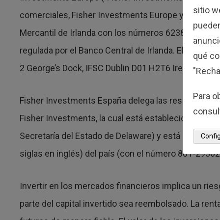
sitio 
comerciales, Fisher Investments Europe y Fisher In
pueden
Mercantil de Irlanda con los números 623847, 6297
anuncio
regulada por el Banco Central de Irlanda. El domicil
qué co
2 George’s Dock, IFSC Dublin D01 H2T6 Ireland.
"Recha
Para o
Fisher Investments España delega las responsabili
consul
Fisher Investments, la cual está establecida en Es
Secretaría del Estado de Delaware) y está regulada 
Confi
siglas en inglés) del país (con el número 801-29362
Invertir en los mercados financieros implica un rie
parte del capital invertido sea reembolsado. La rent