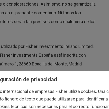
is o consideraciones. Asimismo, no se garantiza la
s en el presente comentario. Ni todos los
 futuros serán tan precisos como cualquiera de los
tilizado por Fisher Investments Ireland Limited,
 Fisher Investments España está inscrita con
 número 1, 28669 Boadilla del Monte, Madrid
stro Mercantil de Madrid en el tomo 39501, folio
guración de privacidad
 de la Comisión Nacional del Mercado de Valores
eland Limited es una empresa privada de
po internacional de empresas Fisher utiliza cookies. Una 
también opera bajo la denominación de Fisher
 fichero de texto que puede utilizarse para identificar a
okies técnicas son necesarias para el correcto funciona
 Fisher Investments Ireland Limited y sus nombres