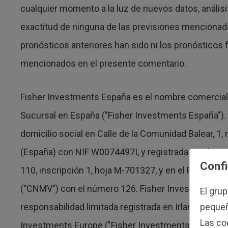
cualquier momento a la luz de nuevos datos, anális
exactitud de ninguna de las previsiones mencionada
pronósticos anteriores han sido ni los pronósticos
mencionados en el presente comentario.
Fisher Investments España es el nombre comercial u
Sucursal en España ("Fisher Investments España").
domicilio social en Calle de la Comunidad Balear, 1,
(España) con NIF W0074497I, y registrada en el Regi
Confi
110, inscripción 1, hoja M-701327, y en el Registro
("CNMV") con el número 126. Fisher Investments Ir
El gru
responsabilidad limitada registrada en Irlanda que 
pequeño
Las co
Investments Europe ("Fisher Investments Europe").