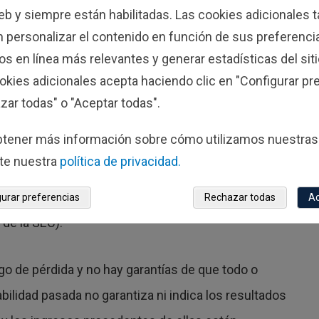
web y siempre están habilitadas. Las cookies adicionales
vestments España, están inscritos en el Registro
 personalizar el contenido en función de sus preferencia
24 y 629725. Fisher Investments Europe está
s en línea más relevantes y generar estadísticas del siti
io social de Fisher Investments Europe es 1st Floor
okies adicionales acepta haciendo clic en "Configurar pre
zar todas" o "Aceptar todas".
btener más información sobre cómo utilizamos nuestras
dades de gestión de carteras a su empresa matriz,
te nuestra
política de privacidad.
tados Unidos (con el número 3936233 de la
por la Comisión de Valores y Bolsa (SEC, por sus
gurar preferencias
Rechazar todas
Ac
 de la SEC).
sgo de pérdida y no hay garantías de que todo o
abilidad pasada no garantiza ni indica los resultados