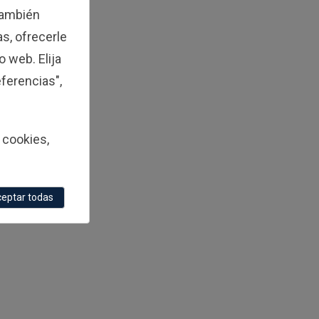
 también
s, ofrecerle
o web. Elija
ferencias",
 cookies,
eptar todas