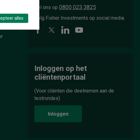
0800 023 3825
Bel ons op
Volg Fisher Investments op social media.
epteer alles
er
Inloggen op het
cliëntenportaal
(Voor cliënten die deelnemen aan de
testrondes)
Inloggen