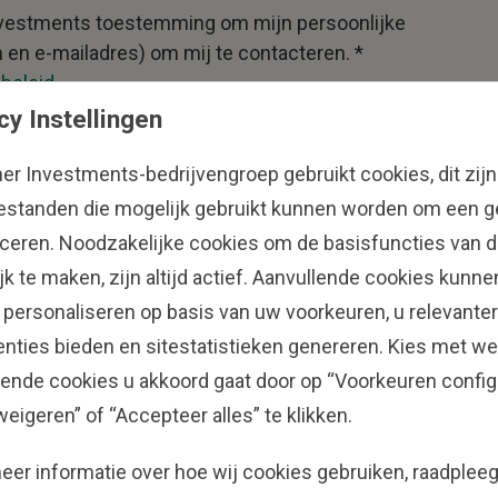
 Investments toestemming om mijn persoonlijke
 en e-mailadres) om mij te contacteren. *
ebeleid
.
dere communicatie.
cy Instellingen
her Investments-bedrijvengroep gebruikt cookies, dit zijn
estanden die mogelijk gebruikt kunnen worden om een ge
ficeren. Noodzakelijke cookies om de basisfuncties van d
jk te maken, zijn altijd actief. Aanvullende cookies kunn
 personaliseren op basis van uw voorkeuren, u relevanter
enties bieden en sitestatistieken genereren. Kies met we
lende cookies u akkoord gaat door op “Voorkeuren config
weigeren” of “Accepteer alles” te klikken.
Institutional
Contacteer 
eer informatie over hoe wij cookies gebruiken, raadplee
er
Investing