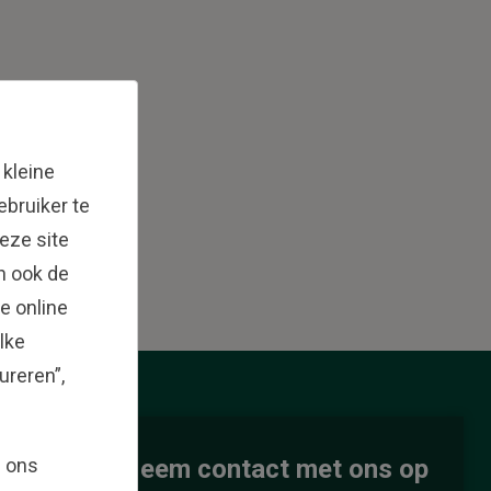
 kleine
bruiker te
eze site
en ook de
e online
lke
ureren”,
ons
g ons
Neem contact met ons op