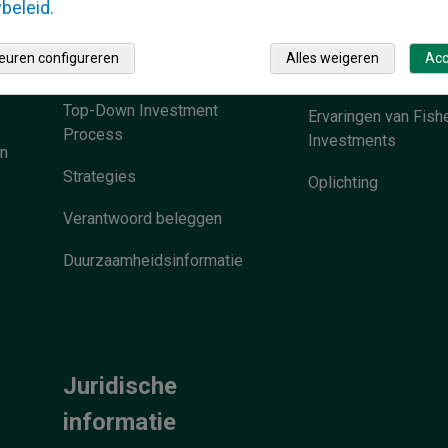
beleid.
Locaties
euren configureren
Alles weigeren
Acc
Who We Serve
Persvragen
Top-Down Investment
Ervaringen van Fish
Process
Investments
en
Strategies
Oplichting
Verantwoord beleggen
Duurzaamheidsinformatie
Juridische
informatie