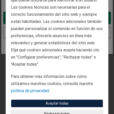
que puede utilizarse para identificar a un usuario.
You appear to be in the United States
Teléfono:
Fax:
Las cookies técnicas son necesarias para el
+1 (650) 529-1436
+1 (650) 425-9356
correcto funcionamiento del sitio web y siempre
Take me to the United States website
están habilitadas. Las cookies adicionales también
pueden personalizar el contenido en función de sus
Puede solicitar una cita con nosotros en esta
Continue to the Spain website
preferencias, ofrecerle anuncios en línea más
oficina.
relevantes y generar estadísticas del sitio web.
Llámenos o envíenos el
formulario de contacto
para
Elija qué cookies adicionales acepta haciendo clic
programar una reunión.
en "Configurar preferencias", "Rechazar todas" o
"Aceptar todas".
Para obtener más información sobre cómo
utilizamos nuestras cookies, consulte nuestra
política de privacidad.
Aceptar todas
Rechazar todas