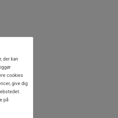
, der kan
liggør
gere cookies
ncer, give dig
webstedet.
ke på