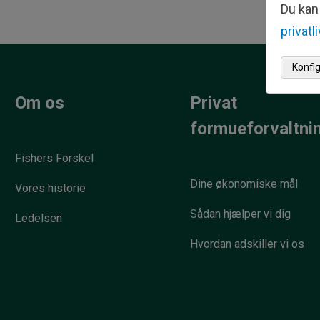
Du kan 
privatl
Konfi
Om os
Privat
formueforvaltni
Fishers Forskel
Dine økonomiske mål
Vores historie
Sådan hjælper vi dig
Ledelsen
Hvordan adskiller vi os