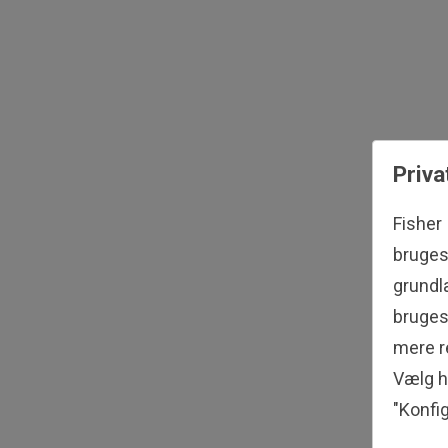
Priva
Fisher
bruges 
grundl
bruges 
mere re
Vælg hv
"Konfig