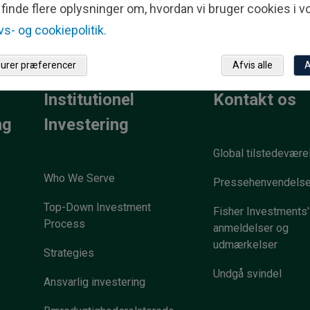
finde flere oplysninger om, hvordan vi bruger cookies i v
ivs- og cookiepolitik.
gurer præferencer
Afvis alle
A
Institutionel
Kontakt os
ng
Investering
Global tilstedevære
Who We Serve
Pressehenvendelse
Top-Down Investment
Fisher Investments'
Process
anmeldelser og
udmærkelser
Strategies
Undgå svindel
Ansvarlig investering