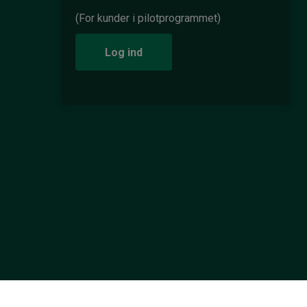
(For kunder i pilotprogrammet)
Log ind