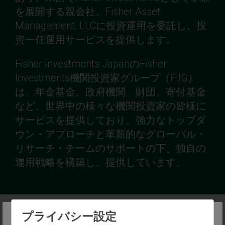
を展開する親会社、Fisher Asset
Management, LLCに投資運用を委託し、投
資一任運用サービスを提供します。
Fisher Investments JapanのFisher
Investments機関投資家グループ（FIIG）
は、年金基金、政府機関、財団、寄付基金
など、世界中の様々な機関投資家の皆様に
サービスを提供しており、強力なトップダ
ウン・アプローチと革新的なグローバル・
リサーチ・チームのサポートの下、独自の
運用戦略を構築し、提供しています。
プライバシー設定
トップダウン・アプローチ