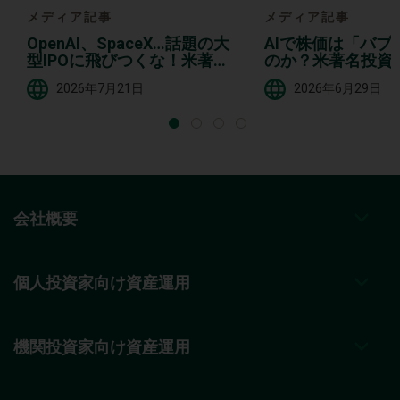
メディア記事
メディア記事
OpenAI、SpaceX…話題の大
AIで株価は「バブ
型IPOに飛びつくな！米著名
のか？米著名投資
投資家が解説「大半が期待外
過剰な“期待と不安
2026年7月21日
2026年6月29日
れ」に終わる理由
会社概要
個人投資家向け資産運用
機関投資家向け資産運用