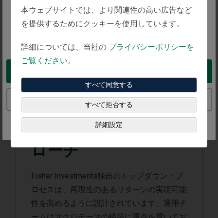
The website you are trying to reach is
本ウェブサイトでは、より関連性の高い広告など
intended for investors in Japan
を提供するためにクッキーを使用しています。
You appear to be in the United States
詳細については、当社の
プライバシーポリシーを
ご覧ください。
Take me to the United States website
すべて同意する
Continue to the Japan website
すべて拒否する
詳細設定
トップダウン・アプ
ローチ
Fisher Investments独自のトップダウン・プ
ロセスは、再現性のあるリターンの実現可能
性を高めるように設計されています。運用チ
ームはマクロテーマの構築に重点を置いてお