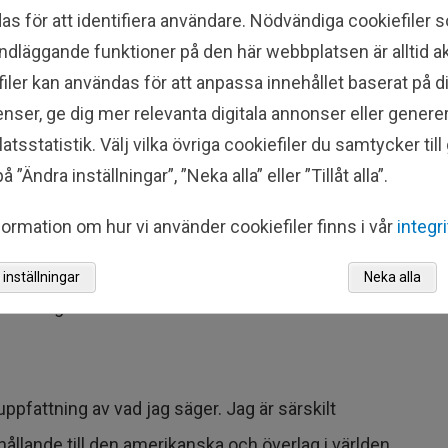
as för att identifiera användare. Nödvändiga cookiefiler
ndläggande funktioner på den här webbplatsen är alltid ak
iler kan användas för att anpassa innehållet baserat på d
nser, ge dig mer relevanta digitala annonser eller genere
tsstatistik. Välj vilka övriga cookiefiler du samtycker til
å ”Ändra inställningar”, ”Neka alla” eller ”Tillåt alla”.
igen 2025, när jag har prognostiserat att europeiska
ormation om hur vi använder cookiefiler finns i vår
integr
rna på aktiemarknaden 2025- och vara relativt och
 "Varför har du ett sådant förtroende för den
inställningar
Neka alla
et några särskilda sektorer eller aktier som du är
uppfattning av vad jag säger. Jag är särskilt
ållande till den amerikanska och överlag i världen.