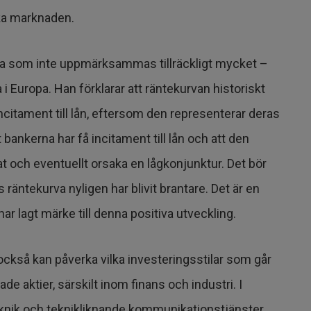
ska marknaden.
ropa som inte uppmärksammas tillräckligt mycket –
i Europa. Han förklarar att räntekurvan historiskt
ncitament till lån, eftersom den representerar deras
 bankerna har få incitament till lån och att den
t och eventuellt orsaka en lågkonjunktur. Det bör
räntekurva nyligen har blivit brantare. Det är en
ar lagt märke till denna positiva utveckling.
ckså kan påverka vilka investeringsstilar som går
e aktier, särskilt inom finans och industri. I
eknik och teknikliknande kommunikationstjänster.