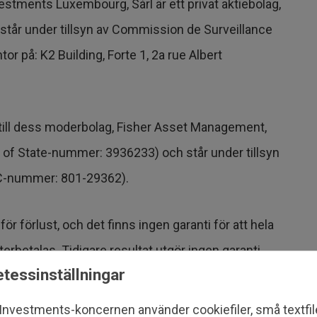
estments Luxembourg, Sàrl är ett privat aktiebolag,
tår under tillsyn av Commission de Surveillance
or på: K2 Building, Forte 1, 2a rue Albert
 till dess moderbolag, Fisher Asset Management,
y of State-nummer: 3936233) och står under tillsyn
C-nummer: 801-29362).
r förlust, och det finns ingen garanti för att hela
terbetalas. Tidigare resultat utgör ingen garanti
tessinställningar
Investeringarnas värde och avkastning kommer att
ch internationella valutakurser.
 Investments-koncernen använder cookiefiler, små textfi