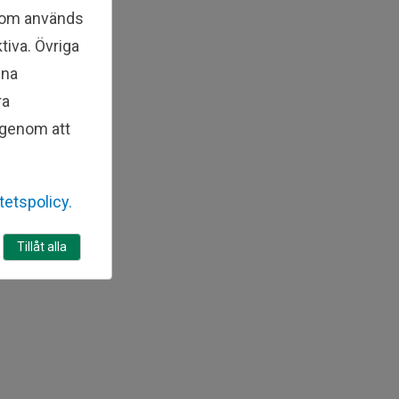
 som används
tiva. Övriga
ina
ra
l genom att
itetspolicy.
Tillåt alla