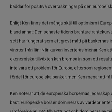
bäddar för positiva överraskningar på den europei
Enligt Ken finns det många skäl till optimism i Eu
bland annat: Den senaste tidens brantare räntekurva 
sett har fungerat som ett grovt mått på bankernas i
vinster från lån. När kurvan inverteras menar Ken att
ekonomiska tillväxten kan bromsa in som ett resulta
inte vara ett problem för Europa, eftersom regionens 
fördel för europeiska banker, men Ken menar att få h
Ken noterar att de europeiska börsernas ledarskap o
bäst. Europeiska börser domineras av värdeorienterad
jämförelse är USA tillväxttungt och domineras av t