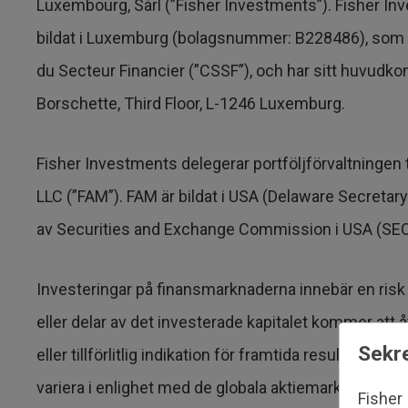
Luxembourg, Sàrl (”Fisher Investments”). Fisher Inv
bildat i Luxemburg (bolagsnummer: B228486), som s
du Secteur Financier (”CSSF”), och har sitt huvudkont
Borschette, Third Floor, L-1246 Luxemburg.
Fisher Investments delegerar portföljförvaltningen
LLC (”FAM”). FAM är bildat i USA (Delaware Secretar
av Securities and Exchange Commission i USA (SE
Investeringar på finansmarknaderna innebär en risk fö
eller delar av det investerade kapitalet kommer att å
Sekre
eller tillförlitlig indikation för framtida resultat. 
variera i enlighet med de globala aktiemarknaderna o
Fisher