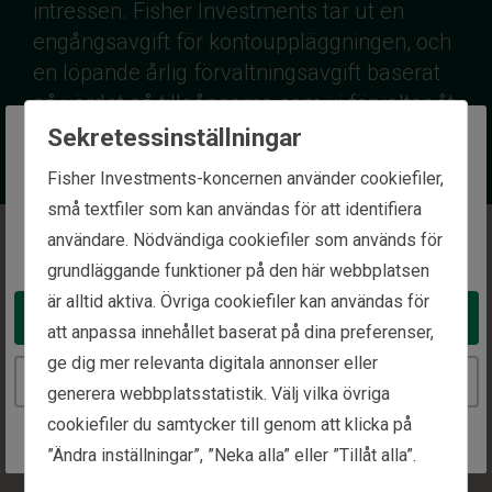
intressen. Fisher Investments tar ut en
engångsavgift för kontouppläggningen, och
en löpande årlig förvaltningsavgift baserat
på värdet på tillgångarna som vi förvaltar åt
dig.
Sekretessinställningar
The website you are trying to reach is
Fisher Investments-koncernen använder cookiefiler,
intended for investors in Sweden
små textfiler som kan användas för att identifiera
användare. Nödvändiga cookiefiler som används för
You appear to be in the United States
Avgifter
grundläggande funktioner på den här webbplatsen
är alltid aktiva. Övriga cookiefiler kan användas för
Take me to the United States website
Enkla och okomplicerade:
Avgifterna är baserade på
att anpassa innehållet baserat på dina preferenser,
värdet av tillgångarna som vi förvaltar för din räkning.
ge dig mer relevanta digitala annonser eller
Continue to the Sweden website
generera webbplatsstatistik. Välj vilka övriga
I linje med dina intressen:
Fisher Investments är en
cookiefiler du samtycker till genom att klicka på
helt avgiftsbaserad investeringsrådgivare, och det
”Ändra inställningar”, ”Neka alla” eller ”Tillåt alla”.
bidrar till att sätta våra intressen i linje med dina. Med