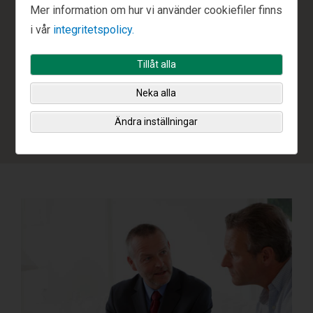
andra ord: det går bra för oss när det går bra för dig.
Mer information om hur vi använder cookiefiler finns
i vår
integritetspolicy.
Konkurrenskraftiga:
Vi anser att våra avgifter ofta är
lägre än många andra finansspecialisters, i synnerhet
Tillåt alla
när man räknar in courtage, skiktade avgifter,
Neka alla
provisioner och andra ”extraavgifter” som är så vanliga
i den här branschen.
Ändra inställningar