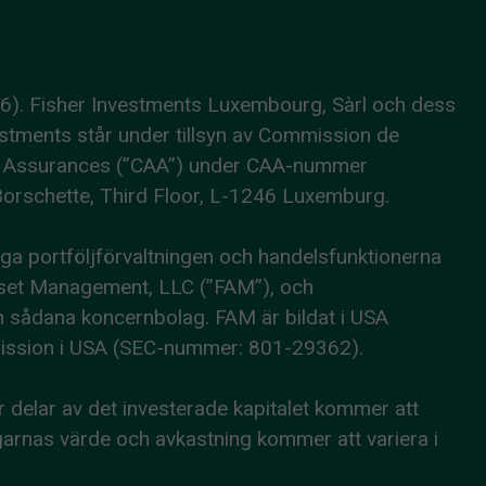
86). Fisher Investments Luxembourg, Sàrl och dess
estments står under tillsyn av Commission de
aux Assurances (”CAA”) under CAA-nummer
Borschette, Third Floor, L-1246 Luxemburg.
liga portföljförvaltningen och handelsfunktionerna
 Asset Management, LLC (”FAM”), och
h sådana koncernbolag. FAM är bildat i USA
mission i USA (SEC-nummer: 801-29362).
er delar av det investerade kapitalet kommer att
eringarnas värde och avkastning kommer att variera i