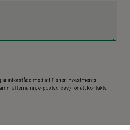
ag är införstådd med att Fisher Investments
mn, efternamn, e-postadress) för att kontakta