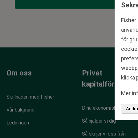
Sekre
Fisher
använd
för gru
cookief
prefere
webbpla
Om oss
Privat
klicka p
kapitalförvaltni
Mer inf
Skillnaden med Fisher
Dina ekonomiska mål
Ändra 
Vår bakgrund
Så hjälper vi dig
Ledningen
Så skiljer vi oss från