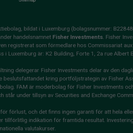
 aktiebolag, bildat i Luxemburg (bolagsnummer: B2284
nvänder handelsnamnet
Fisher Investments
. Fisher Inv
r även registrerat som förmedlare hos Commissariat 
i Luxemburg är: K2 Building, Forte 1, 2a rue Albert 
altning delegerar Fisher Investments delar av den dag
de beslutsfattandet kring portföljstrategin av Fisher
nbolag. FAM är moderbolag för Fisher Investments oc
h står under tillsyn av Securities and Exchange Com
r förlust, och det finns ingen garanti för att hela ell
er tillförlitlig indikation för framtida resultat. Invest
ationella valutakurser.