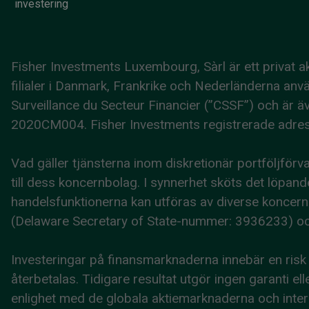
investering
Fisher Investments Luxembourg, Sàrl är ett privat
filialer i Danmark, Frankrike och Nederländerna a
Surveillance du Secteur Financier (”CSSF”) och ä
2020CM004. Fisher Investments registrerade adress 
Vad gäller tjänsterna inom diskretionär portföljförv
till dess koncernbolag. I synnerhet sköts det löpan
handelsfunktionerna kan utföras av diverse koncer
(Delaware Secretary of State-nummer: 3936233) oc
Investeringar på finansmarknaderna innebär en risk fö
återbetalas. Tidigare resultat utgör ingen garanti ell
enlighet med de globala aktiemarknaderna och intern