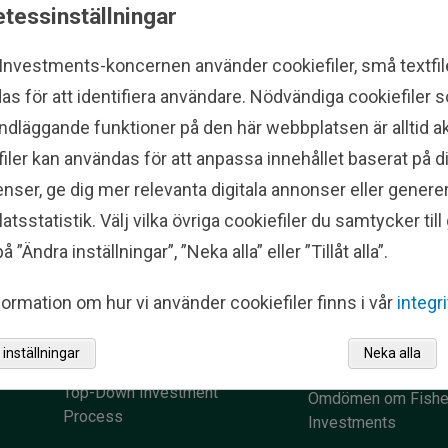
tessinställningar
 Investments-koncernen använder cookiefiler, små textfi
as för att identifiera användare. Nödvändiga cookiefiler
ndläggande funktioner på den här webbplatsen är alltid ak
iler kan användas för att anpassa innehållet baserat på d
nser, ge dig mer relevanta digitala annonser eller genere
tsstatistik. Välj vilka övriga cookiefiler du samtycker til
Institutional
Kontakta os
å ”Ändra inställningar”, ”Neka alla” eller ”Tillåt alla”.
ng
Investing
ormation om hur vi använder cookiefiler finns i vår
integr
Våra kontor
Who We Serve
inställningar
Neka alla
Presskontakter
Top-Down Investment
Omdömen om Fishe
Process
Investments