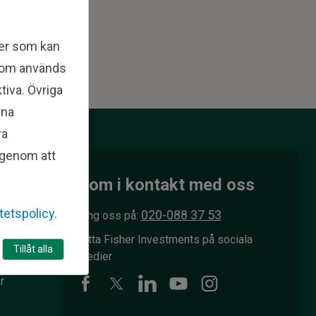
ler som kan
 som används
tiva. Övriga
ina
ra
l genom att
s
Kom i kontakt med oss
itetspolicy.
020-088 37 53
Ring oss på:
Hitta Fisher Investments på sociala
Tillåt alla
medier
r