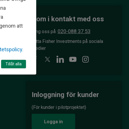
ina
s
ra
Kom i kontakt med oss
l genom att
020-088 37 53
Ring oss på:
Hitta Fisher Investments på sociala
medier
itetspolicy.
r
Tillåt alla
Inloggning för kunder
(För kunder i pilotprojektet)
Logga in