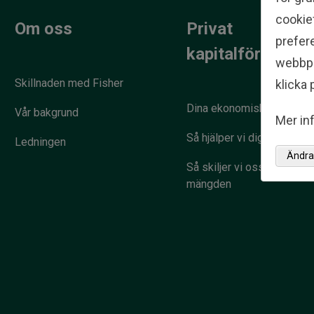
cookief
Om oss
Privat
prefere
kapitalförvaltni
webbpla
Skillnaden med Fisher
klicka p
Dina ekonomiska mål
Vår bakgrund
Mer inf
Så hjälper vi dig
Ledningen
Ändra 
Så skiljer vi oss från
mängden