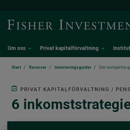
Om oss
Privat kapitalförvaltning
Institu
/
/
/
Start
Resurser
Investeringsguider
Den kompletta gu
PRIVAT KAPITALFÖRVALTNING / PEN
6 inkomststrategier