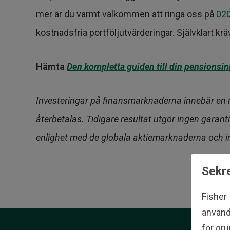
mer är du varmt välkommen att ringa oss på
020
kostnadsfria portföljutvärderingar. Självklart kr
Hämta
Den kompletta guiden till din pensionsi
Investeringar på finansmarknaderna innebär en risk
återbetalas. Tidigare resultat utgör ingen garanti 
enlighet med de globala aktiemarknaderna och in
Sekre
Fisher
använd
för gru