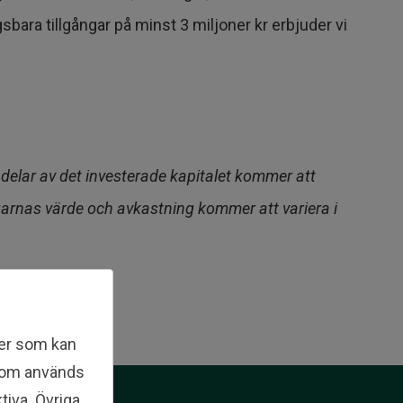
sbara tillgångar på minst 3 miljoner kr erbjuder vi
r delar av det investerade kapitalet kommer att
ringarnas värde och avkastning kommer att variera i
ler som kan
 som används
tiva. Övriga