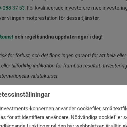
-088 37 53
. För kvalificerade investerare med investering
äver vi ingen motprestation för dessa tjänster.
nkomst
och regelbundna uppdateringar i dag!
 för förlust, och det finns ingen garanti för att hela elle
eller tillförlitlig indikation för framtida resultat. Investe
ternationella valutakurser.
tessinställningar
 Investments-koncernen använder cookiefiler, små textfi
as för att identifiera användare. Nödvändiga cookiefiler
ndläggande funktioner på den här webbplatsen är alltid ak