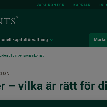
VÅRA KONTOR
KARRIÄR
INL
tionell kapitalförvaltning
Markna
iden till din pensionsinkomst
SION
 – vilka är rätt för d