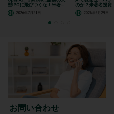
型IPOに飛びつくな！米著名
のか？米著名投資
投資家が解説「大半が期待外
過剰な“期待と不安
2026年7月21日
2026年6月29日
れ」に終わる理由
お問い合わせ