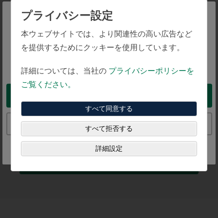
用プロセスの再現性を確保する形で、スチュワード
シップ活動を実施しています。
プライバシー設定
The website you are trying to reach is
本ウェブサイトでは、より関連性の高い広告など
スチュワードシップ活動には、ポートフォリオ・マ
intended for investors in Japan
を提供するためにクッキーを使用しています。
ネジメント・グループおよび機関投資家グループ内
You appear to be in the United States
の様々なチームが関与し、異なる部門間で整合性が
詳細については、当社の
プライバシーポリシーを
取れるよう協働しています。
ご覧ください。
Take me to the United States website
企業支配権の変更やそれに対する影響力の行使を目
すべて同意する
的としたスチュワードシップ活動は行っていませ
Continue to the Japan website
ん。
すべて拒否する
詳細設定
スチュワードシップ・ポリシーはこち
らから